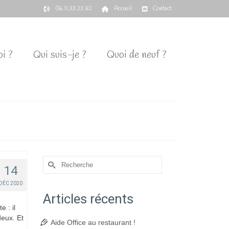
06.11.33.23.82
Accueil
Contact
i ?
Qui suis-je ?
Quoi de neuf ?
Rechercher :
14
DÉC 2020
Articles récents
 : il
deux. Et
Aide Office au restaurant !