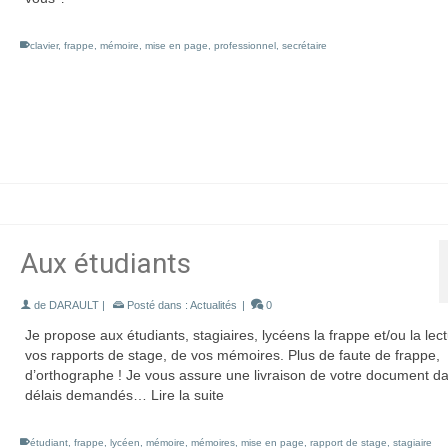
clavier
,
frappe
,
mémoire
,
mise en page
,
professionnel
,
secrétaire
Aux étudiants
de
DARAULT
|
Posté dans :
Actualités
|
0
Je propose aux étudiants, stagiaires, lycéens la frappe et/ou la lec
vos rapports de stage, de vos mémoires. Plus de faute de frappe,
d’orthographe ! Je vous assure une livraison de votre document da
délais demandés… Lire la suite
étudiant
,
frappe
,
lycéen
,
mémoire
,
mémoires
,
mise en page
,
rapport de stage
,
stagiaire