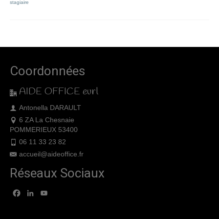
stagiaire
Coordonnées
AIDE OFFICE eurl
Antonella DARAULT
6 ZA La Chesnaie
POMMERIEUX 53400
06 11 33 23 82
accueil@aideoffice.fr
Réseaux Sociaux
Facebook
LinkedIn
YouTube