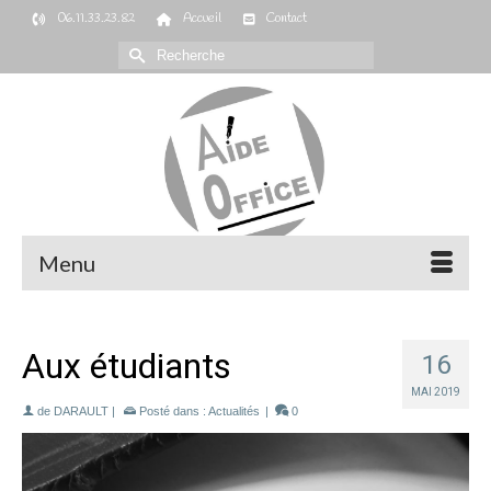
06.11.33.23.82
Accueil
Contact
Rechercher :
Menu
Aux étudiants
16
MAI 2019
de
DARAULT
|
Posté dans :
Actualités
|
0