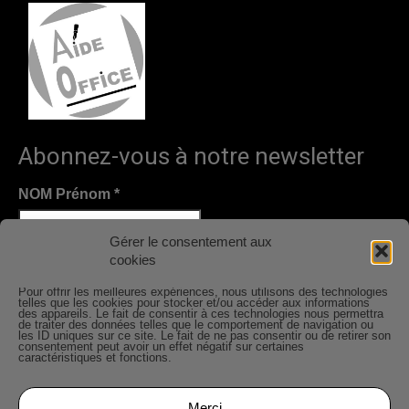
Abonnez-vous à notre newsletter
NOM Prénom
*
Gérer le consentement aux
cookies
Email
*
Pour offrir les meilleures expériences, nous utilisons des technologies
telles que les cookies pour stocker et/ou accéder aux informations
des appareils. Le fait de consentir à ces technologies nous permettra
de traiter des données telles que le comportement de navigation ou
Nous gardons vos données privées et ne les partageons
les ID uniques sur ce site. Le fait de ne pas consentir ou de retirer son
consentement peut avoir un effet négatif sur certaines
qu’avec les tierces parties qui rendent ce service
caractéristiques et fonctions.
possible.
Lire notre politique de confidentialité.
Merci