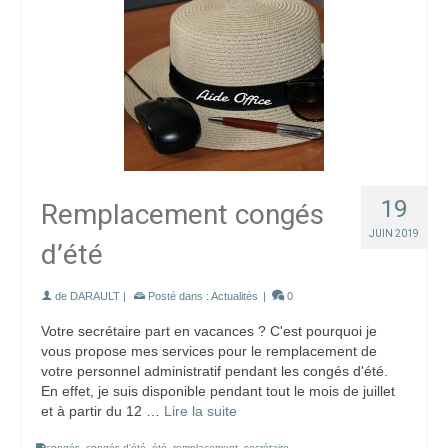
19
Remplacement congés
JUIN 2019
d’été
de
DARAULT
|
Posté dans :
Actualités
|
0
Votre secrétaire part en vacances ? C'est pourquoi je
vous propose mes services pour le remplacement de
votre personnel administratif pendant les congés d'été.
En effet, je suis disponible pendant tout le mois de juillet
et à partir du 12 …
Lire la suite
congés
,
congés d'été
,
été
,
remplacement
,
secrétaire