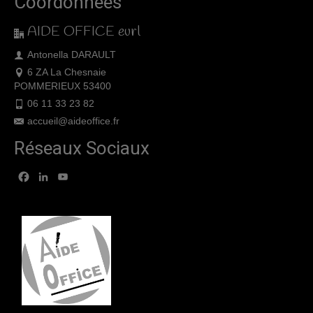
Coordonnées
AIDE OFFICE eurl
Antonella DARAULT
6 ZA La Chesnaie
POMMERIEUX 53400
06 11 33 23 82
accueil@aideoffice.fr
Réseaux Sociaux
Facebook
LinkedIn
YouTube