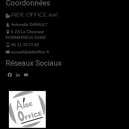
Coordonnées
AIDE OFFICE eurl
Antonella DARAULT
6 ZA La Chesnaie
POMMERIEUX 53400
06 11 33 23 82
accueil@aideoffice.fr
Réseaux Sociaux
Facebook
LinkedIn
YouTube