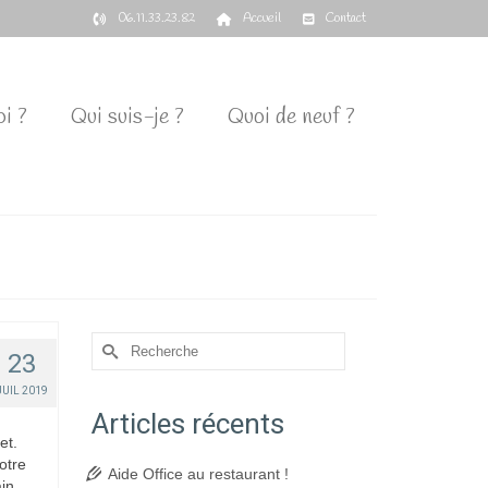
06.11.33.23.82
Accueil
Contact
i ?
Qui suis-je ?
Quoi de neuf ?
Rechercher :
23
JUIL 2019
Articles récents
et.
otre
Aide Office au restaurant !
in.