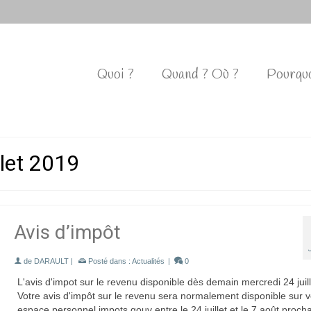
Quoi ?
Quand ? Où ?
Pourquo
llet 2019
Avis d’impôt
de
DARAULT
|
Posté dans :
Actualités
|
0
L'avis d'impot sur le revenu disponible dès demain mercredi 24 juill
Votre avis d'impôt sur le revenu sera normalement disponible sur v
espace personnel impots.gouv entre le 24 juillet et le 7 août procha