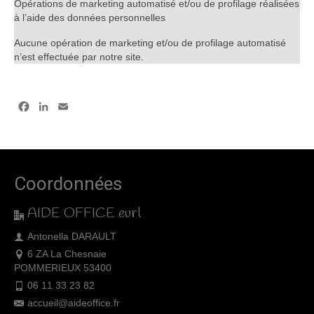
Opérations de marketing automatisé et/ou de profilage réalisées
à l’aide des données personnelles
Aucune opération de marketing et/ou de profilage automatisé
n’est effectuée par notre site.
Facebook
LinkedIn
Email
Coordonnées
AIDE OFFICE eurl
Antonella DARAULT
6 ZA La Chesnaie
POMMERIEUX 53400
06 11 33 23 82
accueil@aideoffice.fr