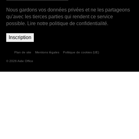
Nous gardons vos données privées et ne les partageons
qu’avec les tierces parties qui rendent ce service
possible.
Lire notre politique de confidentialité.
Plan de site
Mentions légales
Politique de cookies (UE)
© 2026 Aide Office