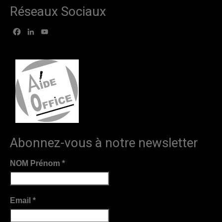
Réseaux Sociaux
Facebook
LinkedIn
YouTube
Abonnez-vous à notre newsletter
NOM Prénom
*
Email
*