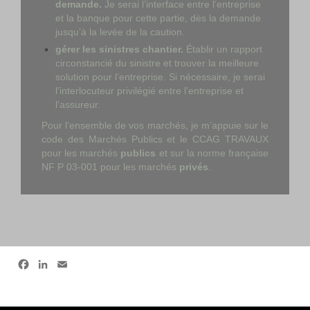
demande.
Je serai l’interface entre l’entreprise
et la banque pour cette partie, dès la demande
jusqu’à la levée de la caution.
gérer les sinistres chantier.
Établir un rapport
circonstancié du sinistre et trouver la meilleure
solution pour l’entreprise. Si nécessaire, je serai
l’interlocuteur privilégié entre l’entreprise et
l’assureur.
Pour l’ensemble de vos marchés, je m’appuie sur le
code des Marchés Publics
et le
CCAG TRAVAUX
pour les marchés
publics
et sur la norme française
NF P 03-001 pour les marchés
privés
.
Facebook
LinkedIn
Email