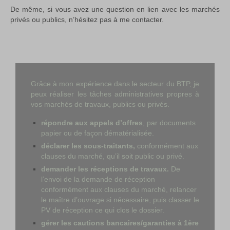
De même, si vous avez une question en lien avec les marchés
privés ou publics, n’hésitez pas à me contacter.
Grâce à mon expérience dans le secteur du BTP, je
peux réaliser les tâches administratives propres à
vos marchés de travaux, publics ou privés.
répondre aux appels d’offres
, par documents
papier ou de façon dématérialisée.
déclarer les sous-traitants,
conformément aux
clauses du marché, qu’il soit public ou privé.
demander les réceptions de travaux.
De
l’envoi de la demande de réception
conformément aux clauses du marché, relancer
le maître d’ouvrage si nécessaire, puis classer le
PV de réception ce qui clos le dossier.
gérer les cautions bancaires/garanties à 1ère