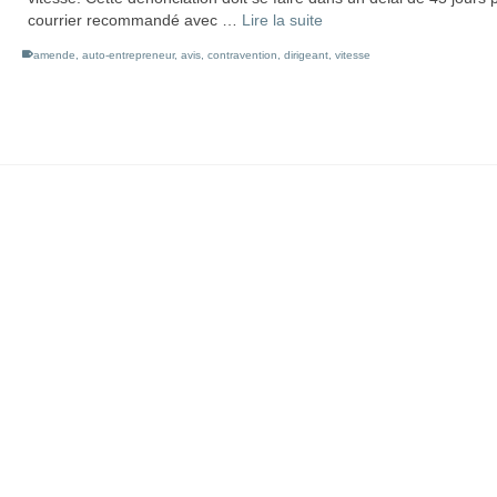
courrier recommandé avec …
Lire la suite
amende
,
auto-entrepreneur
,
avis
,
contravention
,
dirigeant
,
vitesse