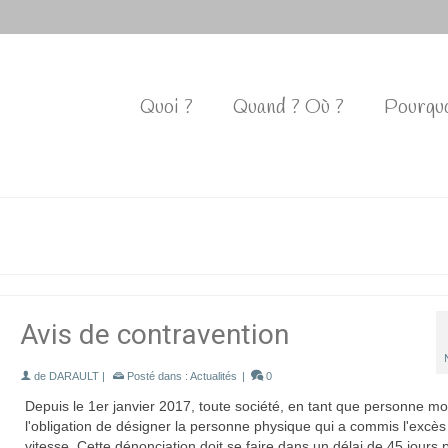
Quoi ?
Quand ? Où ?
Pourquo
Avis de contravention
de
DARAULT
|
Posté dans :
Actualités
|
0
Depuis le 1er janvier 2017, toute société, en tant que personne mo
l'obligation de désigner la personne physique qui a commis l'excès
vitesse. Cette dénonciation doit se faire dans un délai de 45 jours 