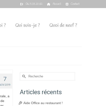
06.11.33.23.82
Accueil
Contact
i ?
Qui suis-je ?
Quoi de neuf ?
Rechercher :
7
NOV 2019
Articles récents
rale, a
 de
Aide Office au restaurant !
par