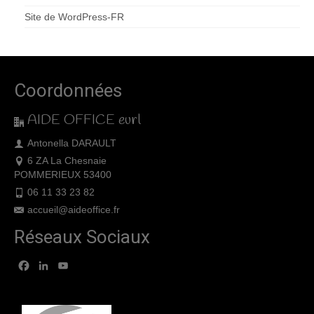
Site de WordPress-FR
Coordonnées
AIDE OFFICE eurl
Antonella DARAULT
6 ZA La Chesnaie
POMMERIEUX 53400
06 11 33 23 82
accueil@aideoffice.fr
Réseaux Sociaux
Facebook
LinkedIn
YouTube