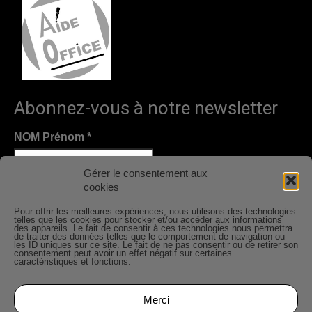
Abonnez-vous à notre newsletter
NOM Prénom
*
Gérer le consentement aux
cookies
Email
*
Pour offrir les meilleures expériences, nous utilisons des technologies
telles que les cookies pour stocker et/ou accéder aux informations
des appareils. Le fait de consentir à ces technologies nous permettra
de traiter des données telles que le comportement de navigation ou
Nous gardons vos données privées et ne les partageons
les ID uniques sur ce site. Le fait de ne pas consentir ou de retirer son
consentement peut avoir un effet négatif sur certaines
qu’avec les tierces parties qui rendent ce service
caractéristiques et fonctions.
possible.
Lire notre politique de confidentialité.
Merci