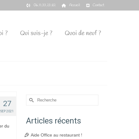
06.11.33.23.82
Accueil
Contact
i ?
Qui suis-je ?
Quoi de neuf ?
Rechercher :
27
SEP 2021
Articles récents
er du
Aide Office au restaurant !