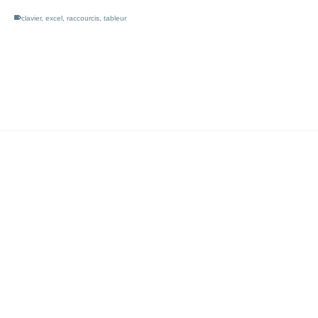
clavier
,
excel
,
raccourcis
,
tableur