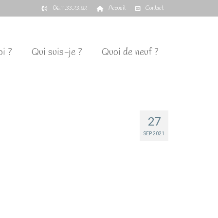
06.11.33.23.82
Accueil
Contact
i ?
Qui suis-je ?
Quoi de neuf ?
27
SEP 2021