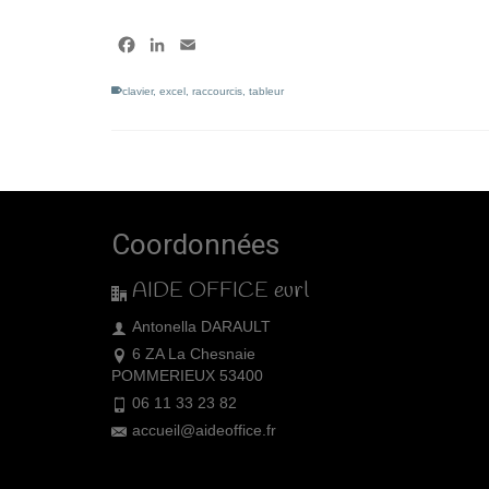
Facebook
LinkedIn
Email
clavier
,
excel
,
raccourcis
,
tableur
Coordonnées
AIDE OFFICE eurl
Antonella DARAULT
6 ZA La Chesnaie
POMMERIEUX 53400
06 11 33 23 82
accueil@aideoffice.fr