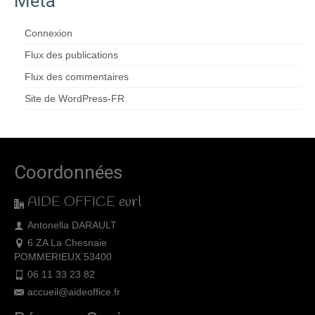
Méta
Connexion
Flux des publications
Flux des commentaires
Site de WordPress-FR
Coordonnées
AIDE OFFICE eurl
Antonella DARAULT
6 ZA La Chesnaie
POMMERIEUX 53400
06 11 33 23 82
accueil@aideoffice.fr