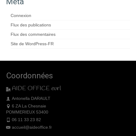
Méta
Connexion
Flux des publications
Flux des commentaires
Site de WordPress-FR
Coordonnées
AIDE OFFICE eurl
Antonella DARAULT
6 ZA La Chesnaie
POMMERIEUX 53400
06 11 33 23 82
accueil@aideoffice.fr