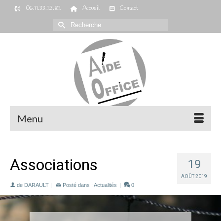
06.11.33.23.82
Accueil
Contact
Rechercher :
Menu
Associations
19
AOÛT 2019
de
DARAULT
|
Posté dans :
Actualités
|
0