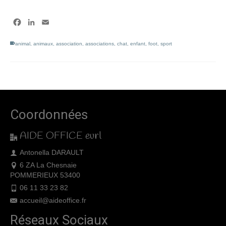
Facebook
LinkedIn
Email
animal
,
animaux
,
association
,
associations
,
chat
,
enfant
,
foot
,
sport
Coordonnées
AIDE OFFICE eurl
Antonella DARAULT
6 ZA La Chesnaie
POMMERIEUX 53400
06 11 33 23 82
accueil@aideoffice.fr
Réseaux Sociaux