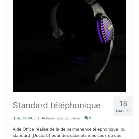
18
Standard téléphonique
MAI 2021
de
DARAULT
|
Posté dans :
Actualités
|
0
Aide Office réalise de la de permanence téléphonique, ou
standard (Doctolib) pour des cabinets médicaux ou des