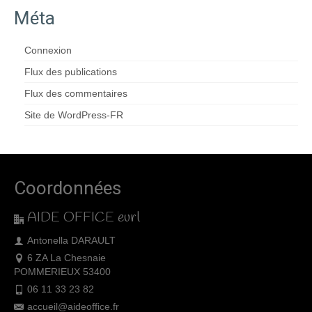
Méta
Connexion
Flux des publications
Flux des commentaires
Site de WordPress-FR
Coordonnées
AIDE OFFICE eurl
Antonella DARAULT
6 ZA La Chesnaie
POMMERIEUX 53400
06 11 33 23 82
accueil@aideoffice.fr