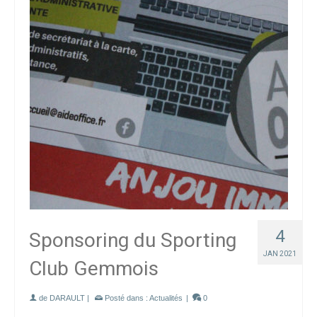
4
Sponsoring du Sporting
JAN 2021
Club Gemmois
de
DARAULT
|
Posté dans :
Actualités
|
0