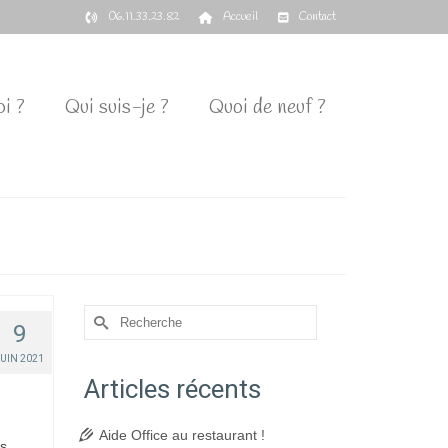
06.11.33.23.82
Accueil
Contact
i ?
Qui suis-je ?
Quoi de neuf ?
Rechercher :
9
JUIN 2021
Articles récents
Aide Office au restaurant !
es