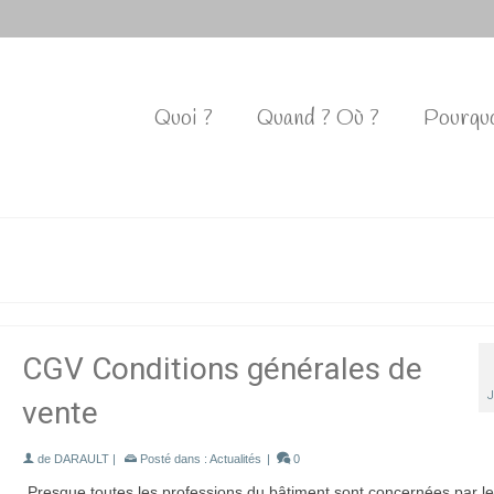
Quoi ?
Quand ? Où ?
Pourquo
CGV Conditions générales de
vente
de
DARAULT
|
Posté dans :
Actualités
|
0
Presque toutes les professions du bâtiment sont concernées par l