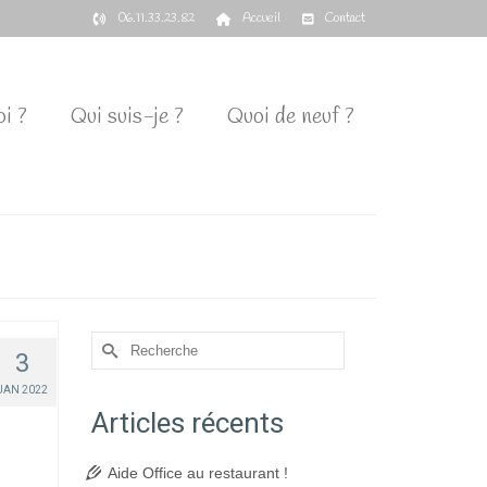
06.11.33.23.82
Accueil
Contact
i ?
Qui suis-je ?
Quoi de neuf ?
Rechercher :
3
JAN 2022
Articles récents
Aide Office au restaurant !