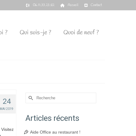
06.11.33.23.82
Accueil
Contact
i ?
Qui suis-je ?
Quoi de neuf ?
Rechercher :
24
MAI 2019
Articles récents
 Visitez
Aide Office au restaurant !
ue …