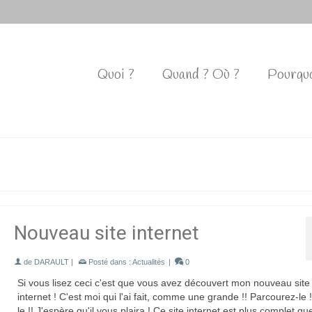
Quoi ?
Quand ? Où ?
Pourquo
Nouveau site internet
de
DARAULT
|
Posté dans :
Actualités
|
0
Si vous lisez ceci c'est que vous avez découvert mon nouveau site
internet ! C'est moi qui l'ai fait, comme une grande !! Parcourez-le !
le !! J'espère qu'il vous plaira ! Ce site internet est plus complet q