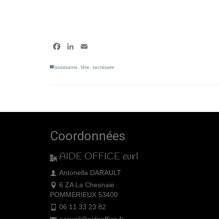
Facebook
LinkedIn
Email
assistante
,
fête
,
secrétaire
Coordonnées
AIDE OFFICE eurl
Antonella DARAULT
6 ZA La Chesnaie
POMMERIEUX 53400
06 11 33 23 82