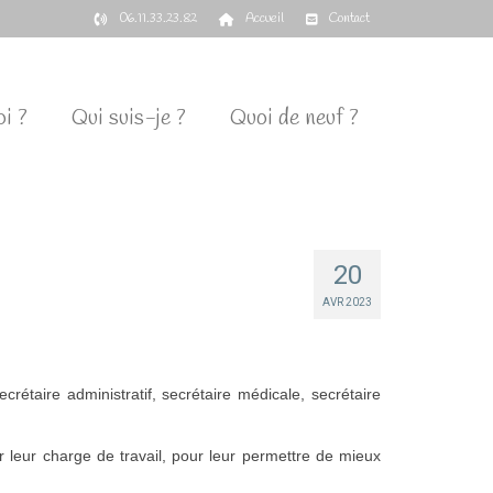
06.11.33.23.82
Accueil
Contact
i ?
Qui suis-je ?
Quoi de neuf ?
20
AVR 2023
rétaire administratif, secrétaire médicale, secrétaire
r leur charge de travail, pour leur permettre de mieux