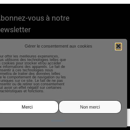
bonnez-vous à notre
ewsletter
OM Prénom
*
Gérer le consentement aux cookies
ur offrir les meilleures expériences,
us utilisons des technologies telles que
mail
*
s cookies pour stocker et/ou accéder
x informations des appareils. Le fait de
nsentir à ces technologies nous
rmettra de traiter des données telles
e le comportement de navigation ou les
 uniques sur ce site. Le fait de ne pas
us gardons vos données privées et ne les partageons
nsentir ou de retirer son consentement
ut avoir un effet négatif sur certaines
’avec les tierces parties qui rendent ce service
ractéristiques et fonctions.
ssible.
Lire notre politique de confidentialité.
Merci
Non merci
Plan de site
Mentions légales
Politique de cookies (UE)
Politique de cookies