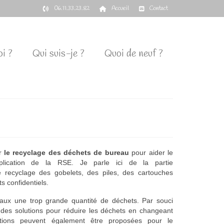
06.11.33.23.82
Accueil
Contact
i ?
Qui suis-je ?
Quoi de neuf ?
ur
le recyclage des déchets de bureau
pour aider le
pplication de la RSE. Je parle ici de la partie
le recyclage des gobelets, des piles, des cartouches
s confidentiels.
aux une trop grande quantité de déchets. Par souci
te des solutions pour réduire les déchets en changeant
utions peuvent également être proposées pour le