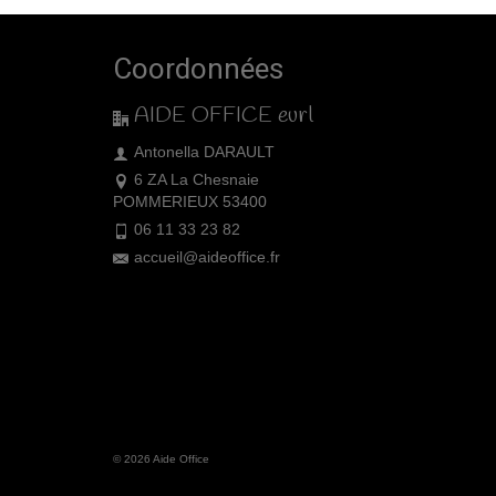
Coordonnées
AIDE OFFICE eurl
Antonella DARAULT
6 ZA La Chesnaie
POMMERIEUX 53400
06 11 33 23 82
accueil@aideoffice.fr
© 2026 Aide Office