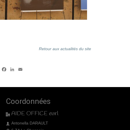
Retour aux actualités du site
Facebook
LinkedIn
Email
Coordonnées
AIDE OFFICE eurl
Antonella DARAULT