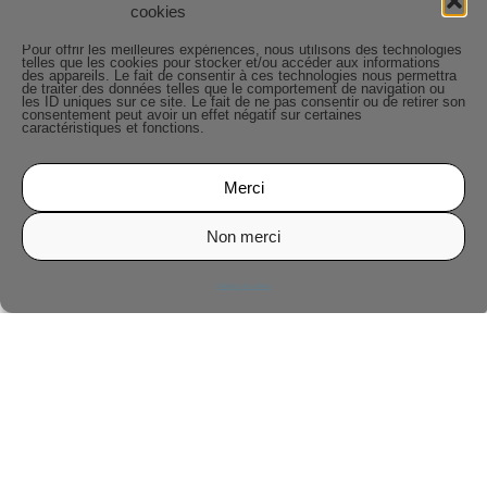
cookies
Pour offrir les meilleures expériences, nous utilisons des technologies
telles que les cookies pour stocker et/ou accéder aux informations
des appareils. Le fait de consentir à ces technologies nous permettra
de traiter des données telles que le comportement de navigation ou
les ID uniques sur ce site. Le fait de ne pas consentir ou de retirer son
consentement peut avoir un effet négatif sur certaines
caractéristiques et fonctions.
Merci
Non merci
Politique de cookies
Facebook
LinkedIn
Email
Coordonnées